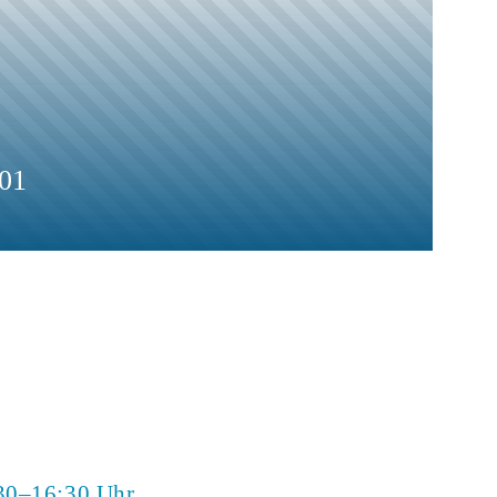
01
30–16:30 Uhr