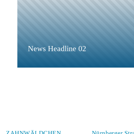
News Headline 02
ZAHNWÄLDCHEN
Nürnberger Str