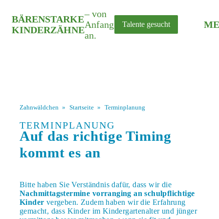
– von
BÄRENSTARKE
Anfang
ME
Talente gesucht
KINDERZÄHNE
an.
Zahnwäldchen
»
Startseite
»
Terminplanung
TERMINPLANUNG
Auf das richtige Timing
kommt es an
Bitte haben Sie Verständnis dafür, dass wir die
Nachmittagstermine vorranging an schulpflichtige
Kinder
vergeben. Zudem haben wir die Erfahrung
gemacht, dass Kinder im Kindergartenalter und jünger