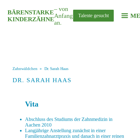
– von
BÄRENSTARKE
Anfang
ME
Talente gesucht
KINDERZÄHNE
an.
Zahnwäldchen
»
Dr. Sarah Haas
DR. SARAH HAAS
Vita
Abschluss des Studiums der Zahnmedizin in
Aachen 2010
Langjährige Anstellung zunächst in einer
Familienzahnarztpraxis und danach in einer reinen