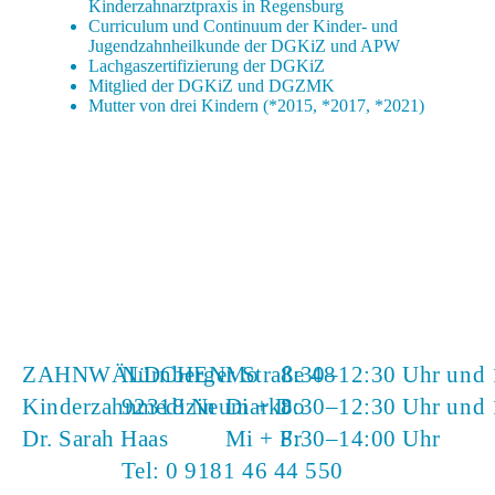
Kinderzahnarztpraxis in Regensburg
Curriculum und Continuum der Kinder- und
Jugendzahnheilkunde der DGKiZ und APW
Lachgaszertifizierung der DGKiZ
Mitglied der DGKiZ und DGZMK
Mutter von drei Kindern (*2015, *2017, *2021)
ZAHNWÄLDCHEN
Nürnberger Straße 48
Mo
8:30–12:30 Uhr und 
Kinderzahnmedizin
92318 Neumarkt
Di + Do
8:30–12:30 Uhr und 
Dr. Sarah Haas
Mi + Fr
8:30–14:00 Uhr
Tel:
0 9181 46 44 550