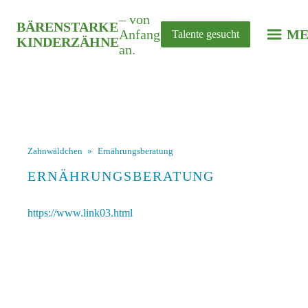
– von
BÄRENSTARKE
Anfang
ME
Talente gesucht
KINDERZÄHNE
an.
Zahnwäldchen
»
Ernährungsberatung
ERNÄHRUNGSBERATUNG
https://www.link03.html